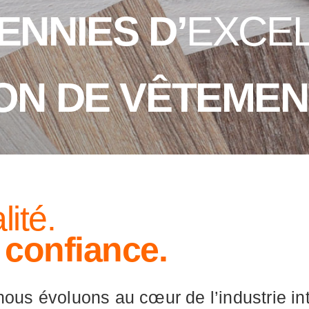
ENNIES D’
EXCE
ON DE VÊTEME
lité.
 confiance.
nous évoluons au cœur de l’industrie in