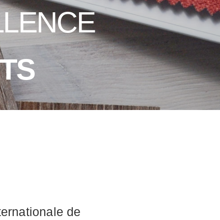
LLENCE
NTS
ternationale de