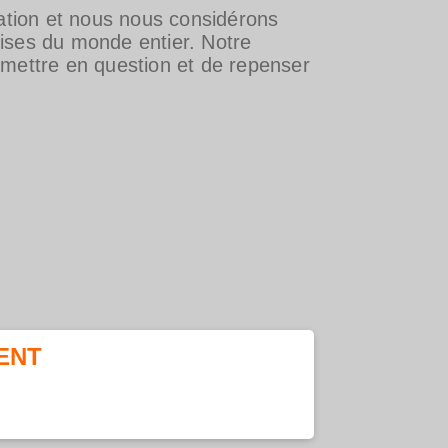
ation et nous nous considérons
rises du monde entier. Notre
emettre en question et de repenser
ENT